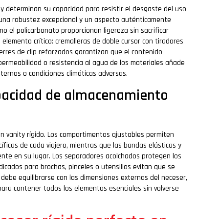
ty determinan su capacidad para resistir el desgaste del uso
una robustez excepcional y un aspecto auténticamente
 el policarbonato proporcionan ligereza sin sacrificar
 elemento crítico: cremalleras de doble cursor con tiradores
erres de clip reforzados garantizan que el contenido
ermeabilidad o resistencia al agua de los materiales añade
ternos o condiciones climáticas adversas.
capacidad de almacenamiento
e un vanity rígido. Los compartimentos ajustables permiten
íficas de cada viajero, mientras que las bandas elásticas y
mente en su lugar. Los separadores acolchados protegen los
dedicados para brochas, pinceles o utensilios evitan que se
debe equilibrarse con las dimensiones externas del neceser,
ara contener todos los elementos esenciales sin volverse