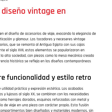
l diseño vintage en
en el diseño de accesorios de viaje, evocando la elegancia de
ticación y glamour. Los tocadores y neceseres vintage
sorios, que se remonta al Antiguo Egipto con sus cajas
te el siglo XVII, estos elementos se popularizaron en
e la alta sociedad, con piezas como la mesa mecánica creada
encia histórica se refleja en los diseños contemporáneos
 funcionalidad y estilo retro
re utilidad práctica y expresión estética. Los acabados
os y lujosos al siglo XX, se combinan con las necesidades
s como herrajes dorados, esquinas reforzadas con metal y
 de viaje en una pieza con carácter propio. Esta fusión
e compartimentos bien diseñados y materiales modernos, sin