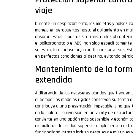
viaje
Durante un desplazamiento, las maletas y bolsos ex
manejo en aeropuertos hasta el apilamiento en mal
absorbe estos impactos sin transferirlos al conteni
el policarbonato o el ABS, han sido específicament
su estructura incluso bajo condiciones adversas. Es
en perfectas condiciones al destino, evitando pérdi
Mantenimiento de la forma
extendida
A diferencia de los neceseres blandos que tienden a
el tiempo, los modelos rígidos conservan su forma o
contribuye a una presentación impecable, sino que t
en la maleta. La inversión en un vanity de estructur
convierte en una opción más sostenible y económica 
cremalleras de calidad superior complementan esta
funcionalidad intacta incluso después de múltiples v