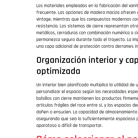
Los materiales empleados en la fabricación del vani
frecuente. Las opciones de madera maciza ofrecen 
vintage, mientras que los compuestos modernos como
resistencia. Los sistemas de cierre representan otro
metálicos, cerraduras con combinación numérica o ci
permanezca seguro durante todo el trayecto. La imp
una capa adicional de protección contra derrames in
Organización interior y 
optimizada
Un interior bien planificado multiplica la utilidad d
personalizar el espacio según las necesidades espec
bolsillos con cierre mantienen los productos firme
artículos frágiles del roce entre sí, y los espacios 
dañen o ensucien. La capacidad de almacenamiento 
asegurando que sea lo suficientemente espacioso p
aparatoso o difícil de transportar.