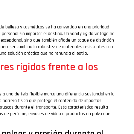
de belleza y cosméticos se ha convertido en una prioridad
ersonal sin importar el destino. Un vanity rígido vintage no
excepcional, sino que también añade un toque de distinción
 neceser combina la robustez de materiales resistentes con
una solución práctica que no renuncia al estilo.
es rígidos frente a los
 a uno de tela flexible marca una diferencia sustancial en la
na barrera física que protege el contenido de impactos
ruscos durante el transporte. Esta característica resulta
s de perfume, envases de vidrio o productos en polvo que
 golpes y presión durante el