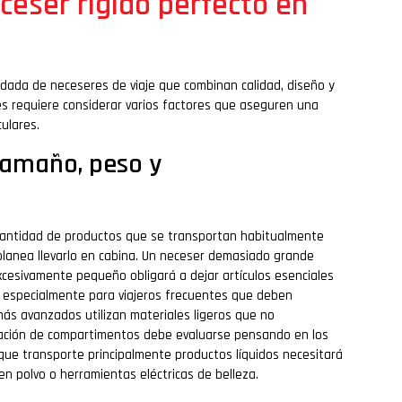
ceser rígido perfecto en
idada de neceseres de viaje que combinan calidad, diseño y
es requiere considerar varios factores que aseguren una
ulares.
tamaño, peso y
 cantidad de productos que se transportan habitualmente
 planea llevarlo en cabina. Un neceser demasiado grande
cesivamente pequeño obligará a dejar artículos esenciales
e, especialmente para viajeros frecuentes que deben
ás avanzados utilizan materiales ligeros que no
uración de compartimentos debe evaluarse pensando en los
 que transporte principalmente productos líquidos necesitará
en polvo o herramientas eléctricas de belleza.