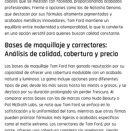
colores que se mezclan con facilidad, proporcionando acabados
profesionales. Frente a opciones como las de Natasha Denona,
que destacan por sus fórmulas altamente pigmentadas y
acabados metálicos innovadores, Tom Ford mantiene un
equilibrio entre modernidad y atemporalidad, lo que lo convierte
en una opción versátil para quienes buscan calidad constante.
Bases de maquillaje y correctores:
Análisis de calidad, cobertura y precio
Las bases de maquillaje Tom Ford han ganado reputación por su
capacidad de ofrecer una cobertura modulable con un acabado
natural y luminoso. La gama incluye opciones para diferentes
tipos de piel, desde las más secas hasta las mixtas o grasas, y se
destaca por su duración prolongada sin perder frescura. Al
comparar estas bases con las de marcas como Huda Beauty o
Pat McGrath Labs, se nota que Tom Ford se enfoca en la
sofisticación y la uniformidad del tono, mientras que otras firmas
pueden priorizar fórmulas más ligeras o acabados específicos
como el matte extremo. Los correctores de Tom Ford, por su
parte, ofrecen una cobertura completa sin apelmazar, siendo